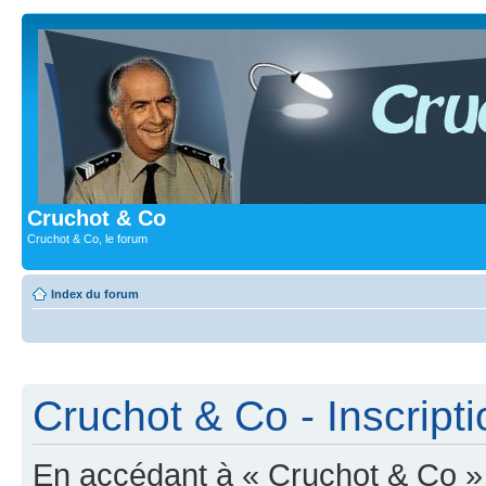
Cruchot & Co
Cruchot & Co, le forum
Index du forum
Cruchot & Co - Inscripti
En accédant à « Cruchot & Co » (