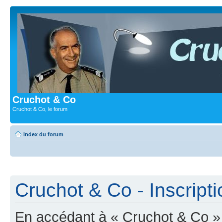
Cruchot & Co
Cruchot & Co, le forum
Index du forum
Cruchot & Co - Inscripti
En accédant à « Cruchot & Co » (