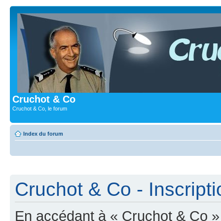
Cruchot & Co
Cruchot & Co, le forum
Index du forum
Cruchot & Co - Inscripti
En accédant à « Cruchot & Co » (