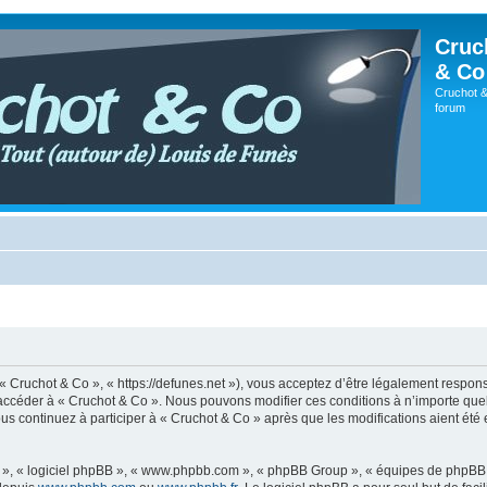
Cruc
& Co
Cruchot &
forum
 « Cruchot & Co », « https://defunes.net »), vous acceptez d’être légalement respo
ou accéder à « Cruchot & Co ». Nous pouvons modifier ces conditions à n’importe q
us continuez à participer à « Cruchot & Co » après que les modifications aient été
ur », « logiciel phpBB », « www.phpbb.com », « phpBB Group », « équipes de phpBB 