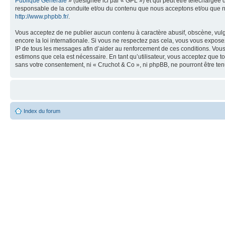
Publique Générale
» (désignée ici par « GPL ») et qui peut être téléchargée
responsable de la conduite et/ou du contenu que nous acceptons et/ou que n
http://www.phpbb.fr/
.
Vous acceptez de ne publier aucun contenu à caractère abusif, obscène, vulga
encore la loi internationale. Si vous ne respectez pas cela, vous vous expos
IP de tous les messages afin d’aider au renforcement de ces conditions. Vous a
estimons que cela est nécessaire. En tant qu’utilisateur, vous acceptez que t
sans votre consentement, ni « Cruchot & Co », ni phpBB, ne pourront être t
Index du forum