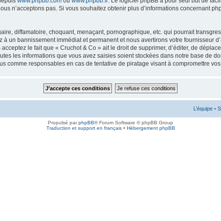
 depuis
www.phpbb.com
ou
www.phpbb.fr
. Le logiciel phpBB a pour seul but de faci
ous n’acceptons pas. Si vous souhaitez obtenir plus d’informations concernant ph
ire, diffamatoire, choquant, menaçant, pornographique, etc. qui pourrait transgress
ez à un bannissement immédiat et permanent et nous avertirons votre fournisseur d’
cceptez le fait que « Cruchot & Co » ait le droit de supprimer, d’éditer, de déplac
outes les informations que vous avez saisies soient stockées dans notre base de don
enus comme responsables en cas de tentative de piratage visant à compromettre vo
L’équipe
•
S
Propulsé par
phpBB
® Forum Software © phpBB Group
Traduction et support en français
•
Hébergement phpBB