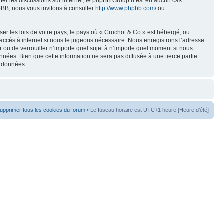
liter les discussions sur internet, le phpBB Group n’est en aucun cas
pBB, nous vous invitons à consulter
http://www.phpbb.com/
ou
er les lois de votre pays, le pays où « Cruchot & Co » est hébergé, ou
accès à internet si nous le jugeons nécessaire. Nous enregistrons l’adresse
er ou de verrouiller n’importe quel sujet à n’importe quel moment si nous
nées. Bien que cette information ne sera pas diffusée à une tierce partie
s données.
upprimer tous les cookies du forum
• Le fuseau horaire est UTC+1 heure [Heure d’été]