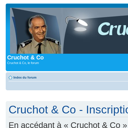
Cruchot & Co
Cruchot & Co, le forum
Index du forum
Cruchot & Co - Inscripti
En accédant à « Cruchot & Co » (