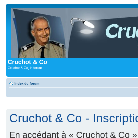
Cruchot & Co
Cruchot & Co, le forum
Index du forum
Cruchot & Co - Inscripti
En accédant à « Cruchot & Co » (