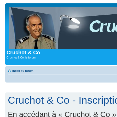
Cruchot & Co
Cruchot & Co, le forum
Index du forum
Cruchot & Co - Inscripti
En accédant à « Cruchot & Co » (