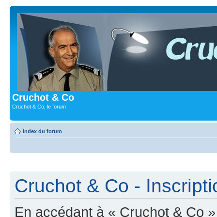
Cruchot & Co
Cruchot & Co, le forum
Index du forum
Cruchot & Co - Inscripti
En accédant à « Cruchot & Co » (