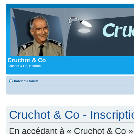
Cruchot & Co
Cruchot & Co, le forum
Index du forum
Cruchot & Co - Inscripti
En accédant à « Cruchot & Co » (