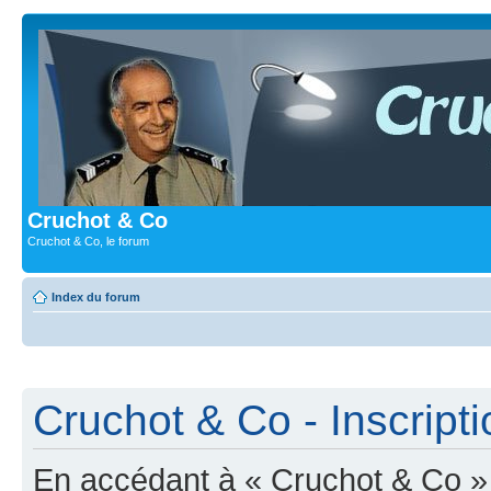
Cruchot & Co
Cruchot & Co, le forum
Index du forum
Cruchot & Co - Inscripti
En accédant à « Cruchot & Co » (