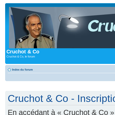
Cruchot & Co
Cruchot & Co, le forum
Index du forum
Cruchot & Co - Inscripti
En accédant à « Cruchot & Co » (