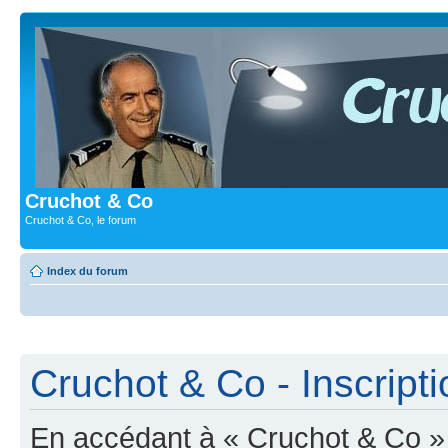
Cruchot & Co
Cruchot & Co, le forum
Index du forum
Cruchot & Co - Inscripti
En accédant à « Cruchot & Co » (