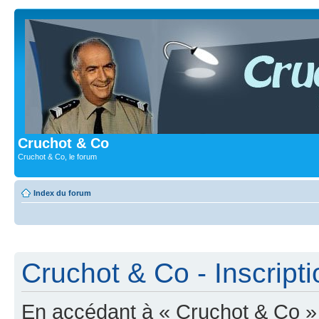
Cruchot & Co
Cruchot & Co, le forum
Index du forum
Cruchot & Co - Inscripti
En accédant à « Cruchot & Co » (