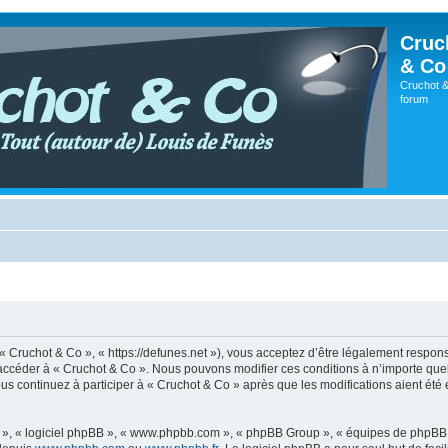
Cruc
& Co
Cruchot &
forum
 « Cruchot & Co », « https://defunes.net »), vous acceptez d’être légalement respo
ou accéder à « Cruchot & Co ». Nous pouvons modifier ces conditions à n’importe q
us continuez à participer à « Cruchot & Co » après que les modifications aient été
ur », « logiciel phpBB », « www.phpbb.com », « phpBB Group », « équipes de phpBB 