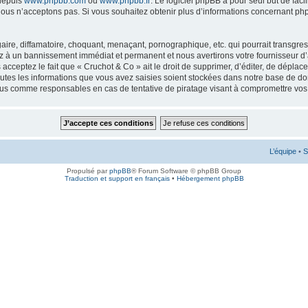
 depuis
www.phpbb.com
ou
www.phpbb.fr
. Le logiciel phpBB a pour seul but de faci
ous n’acceptons pas. Si vous souhaitez obtenir plus d’informations concernant ph
ire, diffamatoire, choquant, menaçant, pornographique, etc. qui pourrait transgress
ez à un bannissement immédiat et permanent et nous avertirons votre fournisseur d’
cceptez le fait que « Cruchot & Co » ait le droit de supprimer, d’éditer, de déplac
outes les informations que vous avez saisies soient stockées dans notre base de don
enus comme responsables en cas de tentative de piratage visant à compromettre vo
L’équipe
•
S
Propulsé par
phpBB
® Forum Software © phpBB Group
Traduction et support en français
•
Hébergement phpBB