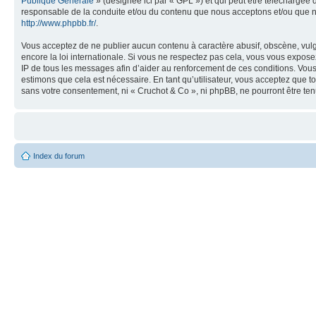
Publique Générale
» (désignée ici par « GPL ») et qui peut être téléchargée
responsable de la conduite et/ou du contenu que nous acceptons et/ou que n
http://www.phpbb.fr/
.
Vous acceptez de ne publier aucun contenu à caractère abusif, obscène, vulga
encore la loi internationale. Si vous ne respectez pas cela, vous vous expos
IP de tous les messages afin d’aider au renforcement de ces conditions. Vous a
estimons que cela est nécessaire. En tant qu’utilisateur, vous acceptez que t
sans votre consentement, ni « Cruchot & Co », ni phpBB, ne pourront être t
Index du forum