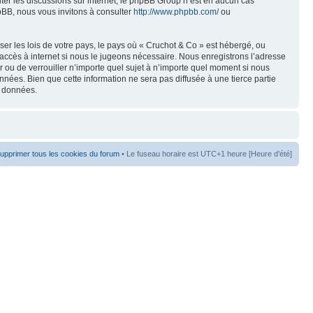
liter les discussions sur internet, le phpBB Group n’est en aucun cas
pBB, nous vous invitons à consulter
http://www.phpbb.com/
ou
er les lois de votre pays, le pays où « Cruchot & Co » est hébergé, ou
accès à internet si nous le jugeons nécessaire. Nous enregistrons l’adresse
er ou de verrouiller n’importe quel sujet à n’importe quel moment si nous
nées. Bien que cette information ne sera pas diffusée à une tierce partie
s données.
upprimer tous les cookies du forum
• Le fuseau horaire est UTC+1 heure [Heure d’été]