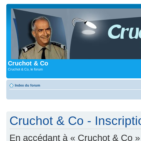
Cruchot & Co
Cruchot & Co, le forum
Index du forum
Cruchot & Co - Inscripti
En accédant à « Cruchot & Co » (