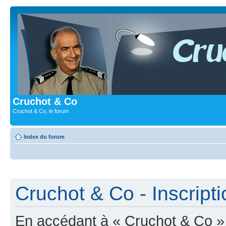
Cruchot & Co
Cruchot & Co, le forum
Index du forum
Cruchot & Co - Inscripti
En accédant à « Cruchot & Co » (