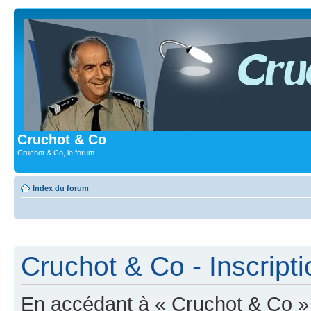
Cruchot & Co
Cruchot & Co, le forum
Index du forum
Cruchot & Co - Inscripti
En accédant à « Cruchot & Co » (