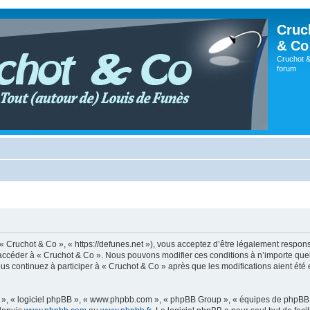
Cruc
& Co
Cruchot &
forum
 « Cruchot & Co », « https://defunes.net »), vous acceptez d’être légalement respo
ou accéder à « Cruchot & Co ». Nous pouvons modifier ces conditions à n’importe q
us continuez à participer à « Cruchot & Co » après que les modifications aient été
ur », « logiciel phpBB », « www.phpbb.com », « phpBB Group », « équipes de phpBB 