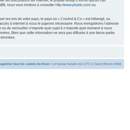
liter les discussions sur internet, le phpBB Group n’est en aucun cas
pBB, nous vous invitons à consulter
http://www.phpbb.com/
ou
er les lois de votre pays, le pays où « Cruchot & Co » est hébergé, ou
accès à internet si nous le jugeons nécessaire. Nous enregistrons l’adresse
er ou de verrouiller n’importe quel sujet à n’importe quel moment si nous
nées. Bien que cette information ne sera pas diffusée à une tierce partie
s données.
upprimer tous les cookies du forum
• Le fuseau horaire est UTC+1 heure [Heure d’été]