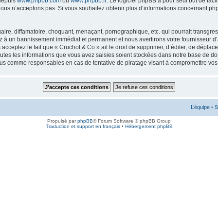
 depuis
www.phpbb.com
ou
www.phpbb.fr
. Le logiciel phpBB a pour seul but de faci
ous n’acceptons pas. Si vous souhaitez obtenir plus d’informations concernant ph
ire, diffamatoire, choquant, menaçant, pornographique, etc. qui pourrait transgress
ez à un bannissement immédiat et permanent et nous avertirons votre fournisseur d’
cceptez le fait que « Cruchot & Co » ait le droit de supprimer, d’éditer, de déplac
outes les informations que vous avez saisies soient stockées dans notre base de don
enus comme responsables en cas de tentative de piratage visant à compromettre vo
L’équipe
•
S
Propulsé par
phpBB
® Forum Software © phpBB Group
Traduction et support en français
•
Hébergement phpBB