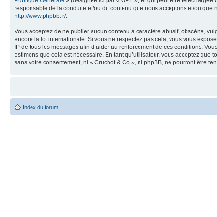
Publique Générale
» (désignée ici par « GPL ») et qui peut être téléchargée
responsable de la conduite et/ou du contenu que nous acceptons et/ou que n
http://www.phpbb.fr/
.
Vous acceptez de ne publier aucun contenu à caractère abusif, obscène, vulga
encore la loi internationale. Si vous ne respectez pas cela, vous vous expos
IP de tous les messages afin d’aider au renforcement de ces conditions. Vous a
estimons que cela est nécessaire. En tant qu’utilisateur, vous acceptez que t
sans votre consentement, ni « Cruchot & Co », ni phpBB, ne pourront être t
Index du forum