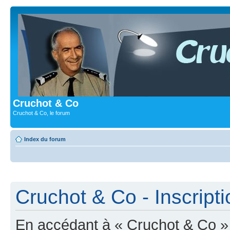
Cruchot & Co
Cruchot & Co, le forum
Index du forum
Cruchot & Co - Inscripti
En accédant à « Cruchot & Co » (