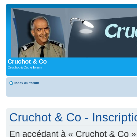
Cruchot & Co
Cruchot & Co, le forum
Index du forum
Cruchot & Co - Inscripti
En accédant à « Cruchot & Co » (