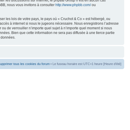
liter les discussions sur internet, le phpBB Group n’est en aucun cas
pBB, nous vous invitons à consulter
http://www.phpbb.com/
ou
er les lois de votre pays, le pays où « Cruchot & Co » est hébergé, ou
accès à internet si nous le jugeons nécessaire. Nous enregistrons l’adresse
er ou de verrouiller n’importe quel sujet à n’importe quel moment si nous
nées. Bien que cette information ne sera pas diffusée à une tierce partie
s données.
upprimer tous les cookies du forum
• Le fuseau horaire est UTC+1 heure [Heure d’été]