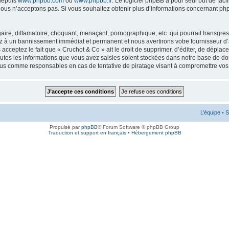
 depuis
www.phpbb.com
ou
www.phpbb.fr
. Le logiciel phpBB a pour seul but de faci
ous n’acceptons pas. Si vous souhaitez obtenir plus d’informations concernant ph
ire, diffamatoire, choquant, menaçant, pornographique, etc. qui pourrait transgress
ez à un bannissement immédiat et permanent et nous avertirons votre fournisseur d’
cceptez le fait que « Cruchot & Co » ait le droit de supprimer, d’éditer, de déplac
outes les informations que vous avez saisies soient stockées dans notre base de don
enus comme responsables en cas de tentative de piratage visant à compromettre vo
L’équipe
•
S
Propulsé par
phpBB
® Forum Software © phpBB Group
Traduction et support en français
•
Hébergement phpBB