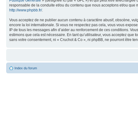
Publique Générale
» (désignée ici par « GPL ») et qui peut être téléchargée
responsable de la conduite et/ou du contenu que nous acceptons et/ou que n
http://www.phpbb.fr/
.
Vous acceptez de ne publier aucun contenu à caractère abusif, obscène, vulga
encore la loi internationale. Si vous ne respectez pas cela, vous vous expos
IP de tous les messages afin d’aider au renforcement de ces conditions. Vous a
estimons que cela est nécessaire. En tant qu’utilisateur, vous acceptez que t
sans votre consentement, ni « Cruchot & Co », ni phpBB, ne pourront être t
Index du forum