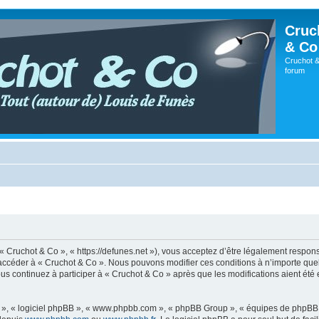
Cruc
& Co
Cruchot &
forum
 « Cruchot & Co », « https://defunes.net »), vous acceptez d’être légalement respo
ou accéder à « Cruchot & Co ». Nous pouvons modifier ces conditions à n’importe q
us continuez à participer à « Cruchot & Co » après que les modifications aient été
ur », « logiciel phpBB », « www.phpbb.com », « phpBB Group », « équipes de phpBB 