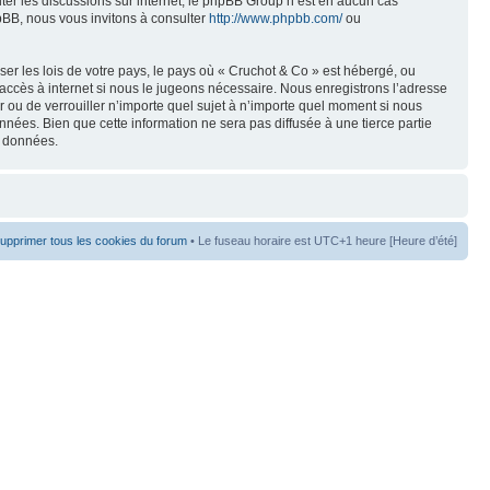
liter les discussions sur internet, le phpBB Group n’est en aucun cas
pBB, nous vous invitons à consulter
http://www.phpbb.com/
ou
er les lois de votre pays, le pays où « Cruchot & Co » est hébergé, ou
accès à internet si nous le jugeons nécessaire. Nous enregistrons l’adresse
er ou de verrouiller n’importe quel sujet à n’importe quel moment si nous
nées. Bien que cette information ne sera pas diffusée à une tierce partie
s données.
upprimer tous les cookies du forum
• Le fuseau horaire est UTC+1 heure [Heure d’été]