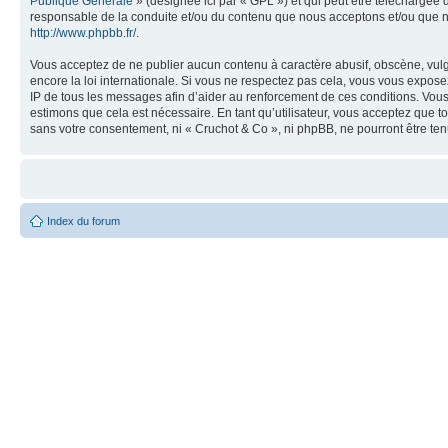
Publique Générale
» (désignée ici par « GPL ») et qui peut être téléchargée
responsable de la conduite et/ou du contenu que nous acceptons et/ou que n
http://www.phpbb.fr/
.
Vous acceptez de ne publier aucun contenu à caractère abusif, obscène, vulga
encore la loi internationale. Si vous ne respectez pas cela, vous vous expos
IP de tous les messages afin d’aider au renforcement de ces conditions. Vous a
estimons que cela est nécessaire. En tant qu’utilisateur, vous acceptez que t
sans votre consentement, ni « Cruchot & Co », ni phpBB, ne pourront être t
Index du forum