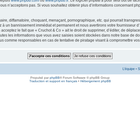
 depuis
www.phpbb.com
ou
www.phpbb.fr
. Le logiciel phpBB a pour seul but de faci
ous n’acceptons pas. Si vous souhaitez obtenir plus d’informations concernant ph
ire, diffamatoire, choquant, menaçant, pornographique, etc. qui pourrait transgress
ez à un bannissement immédiat et permanent et nous avertirons votre fournisseur d’
cceptez le fait que « Cruchot & Co » ait le droit de supprimer, d’éditer, de déplac
outes les informations que vous avez saisies soient stockées dans notre base de don
enus comme responsables en cas de tentative de piratage visant à compromettre vo
L’équipe
•
S
Propulsé par
phpBB
® Forum Software © phpBB Group
Traduction et support en français
•
Hébergement phpBB