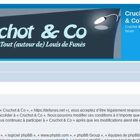
Cruc
& Co
Cruchot &
forum
 « Cruchot & Co », « https://defunes.net »), vous acceptez d’être légalement respo
ou accéder à « Cruchot & Co ». Nous pouvons modifier ces conditions à n’importe q
us continuez à participer à « Cruchot & Co » après que les modifications aient été
ur », « logiciel phpBB », « www.phpbb.com », « phpBB Group », « équipes de phpBB 