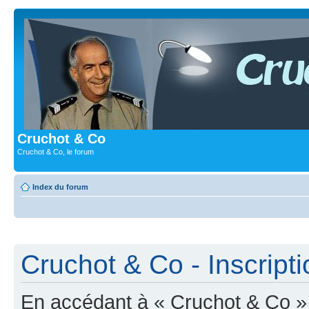
Cruchot & Co
Cruchot & Co, le forum
Index du forum
Cruchot & Co - Inscripti
En accédant à « Cruchot & Co » (