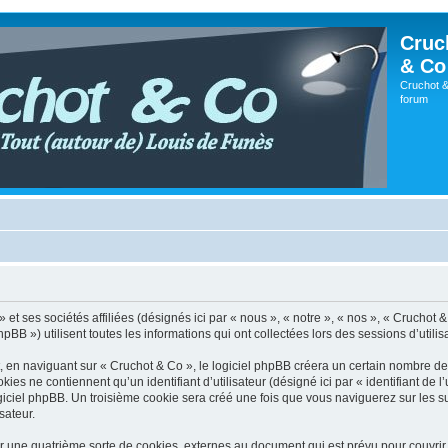
Cruc
& Co
Cruchot &
forum
t ses sociétés affiliées (désignés ici par « nous », « notre », « nos », « Cruchot & C
») utilisent toutes les informations qui ont collectées lors des sessions d’utilisat
en naviguant sur « Cruchot & Co », le logiciel phpBB créera un certain nombre de co
es ne contiennent qu’un identifiant d’utilisateur (désigné ici par « identifiant de l’
giciel phpBB. Un troisième cookie sera créé une fois que vous naviguerez sur les su
sateur.
r une quatrième sorte de cookies, externes au document qui est prévu pour couvri