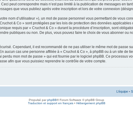
 Ceci peut correspondre mais n’est pas limité à la publication de messages en tan
messages que vous publiez après votre inscription et lors de votre connexion (désig
votre nom d’utilisateur »), un mot de passe personnel vous permettant de vous conn
 Cruchot & Co » sont protégées par les lois de protection des données applicables 
ronique requis par « Cruchot & Co » durant la procédure d’inscription, sont obligatoi
ndre publiques ou non. De plus, vous pouvez faire le choix de vous abonner ou non à
 sécurisé. Cependant, il est recommandé de ne pas utiliser le même mot de passe sur
 En aucun cas une personne affiliée à « Cruchot & Co », à phpBB ou à un site de ti
’ai perdu mon mot de passe » qui est fournie par le logiciel phpBB. Ce processus v
asse afin que vous puissiez reprendre le contrôle de votre compte.
L’équipe
•
S
Propulsé par
phpBB
® Forum Software © phpBB Group
Traduction et support en français
•
Hébergement phpBB