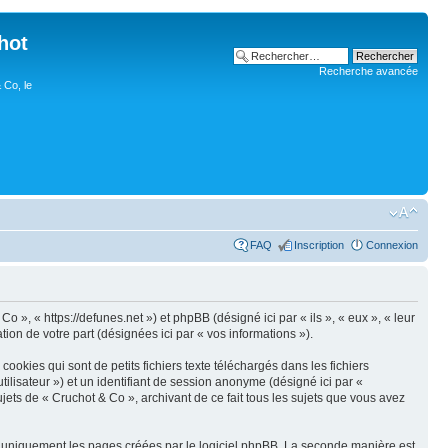
hot
Recherche avancée
 Co, le
FAQ
Inscription
Connexion
o », « https://defunes.net ») et phpBB (désigné ici par « ils », « eux », « leur
ion de votre part (désignées ici par « vos informations »).
okies qui sont de petits fichiers texte téléchargés dans les fichiers
utilisateur ») et un identifiant de session anonyme (désigné ici par «
jets de « Cruchot & Co », archivant de ce fait tous les sujets que vous avez
r uniquement les pages créées par le logiciel phpBB. La seconde manière est