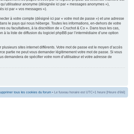
t qu’utilisateur anonyme (désignée ici par « messages anonymes »),
nés ici par « vos messages »).
ecter à votre compte (désigné ici par « votre mot de passe ») et une adresse
dans le pays qui nous héberge. Toutes les informations, en-dehors de votre
res ou facultatives, à la discrétion de « Cruchot & Co ». Dans tous les cas,
 la liste de diffusion du logiciel phpBB par l’intermédiaire d’une option
 plusieurs sites internet différents. Votre mot de passe est le moyen d’accès
erce partie ne peut vous demander légitimement votre mot de passe. Si vous
ous demandera de spécifier votre nom d’utilisateur et votre adresse de
upprimer tous les cookies du forum
• Le fuseau horaire est UTC+1 heure [Heure d’été]