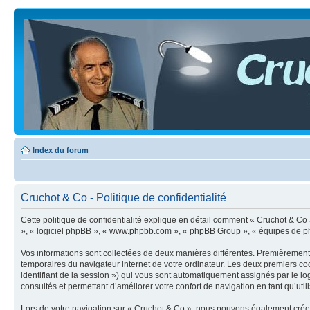
Index du forum
Cruchot & Co - Politique de confidentialité
Cette politique de confidentialité explique en détail comment « Cruchot & Co » e
», « logiciel phpBB », « www.phpbb.com », « phpBB Group », « équipes de phpBB 
Vos informations sont collectées de deux manières différentes. Premièrement, 
temporaires du navigateur internet de votre ordinateur. Les deux premiers cooki
identifiant de la session ») qui vous sont automatiquement assignés par le lo
consultés et permettant d’améliorer votre confort de navigation en tant qu’utili
Lors de votre navigation sur « Cruchot & Co », nous pouvons également crée