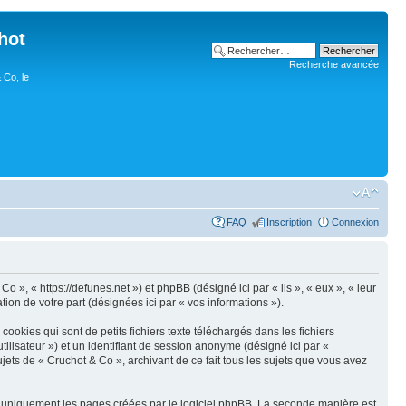
hot
Recherche avancée
 Co, le
FAQ
Inscription
Connexion
o », « https://defunes.net ») et phpBB (désigné ici par « ils », « eux », « leur
ion de votre part (désignées ici par « vos informations »).
okies qui sont de petits fichiers texte téléchargés dans les fichiers
utilisateur ») et un identifiant de session anonyme (désigné ici par «
jets de « Cruchot & Co », archivant de ce fait tous les sujets que vous avez
r uniquement les pages créées par le logiciel phpBB. La seconde manière est