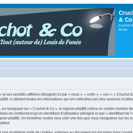
Cruc
& Co
Cruchot &
forum
t ses sociétés affiliées (désignés ici par « nous », « notre », « nos », « Cruchot & C
») utilisent toutes les informations qui ont collectées lors des sessions d’utilisat
en naviguant sur « Cruchot & Co », le logiciel phpBB créera un certain nombre de co
es ne contiennent qu’un identifiant d’utilisateur (désigné ici par « identifiant de l’
giciel phpBB. Un troisième cookie sera créé une fois que vous naviguerez sur les su
sateur.
r une quatrième sorte de cookies, externes au document qui est prévu pour couvri