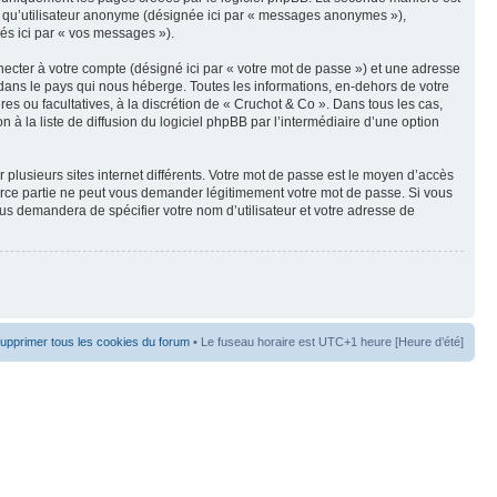
t qu’utilisateur anonyme (désignée ici par « messages anonymes »),
nés ici par « vos messages »).
ecter à votre compte (désigné ici par « votre mot de passe ») et une adresse
dans le pays qui nous héberge. Toutes les informations, en-dehors de votre
res ou facultatives, à la discrétion de « Cruchot & Co ». Dans tous les cas,
 la liste de diffusion du logiciel phpBB par l’intermédiaire d’une option
 plusieurs sites internet différents. Votre mot de passe est le moyen d’accès
erce partie ne peut vous demander légitimement votre mot de passe. Si vous
ous demandera de spécifier votre nom d’utilisateur et votre adresse de
upprimer tous les cookies du forum
• Le fuseau horaire est UTC+1 heure [Heure d’été]