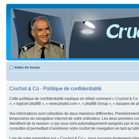
Index du forum
Cruchot & Co - Politique de confidentialité
Cette politique de confidentialité explique en détail comment « Cruchot & Co » e
», « logiciel phpBB », « www.phpbb.com », « phpBB Group », « équipes de phpBB 
Vos informations sont collectées de deux manières différentes. Premièrement, 
temporaires du navigateur internet de votre ordinateur. Les deux premiers cooki
identifiant de la session ») qui vous sont automatiquement assignés par le lo
consultés et permettant d’améliorer votre confort de navigation en tant qu’utili
Lors de votre navigation sur « Cruchot & Co », nous pouvons également crée