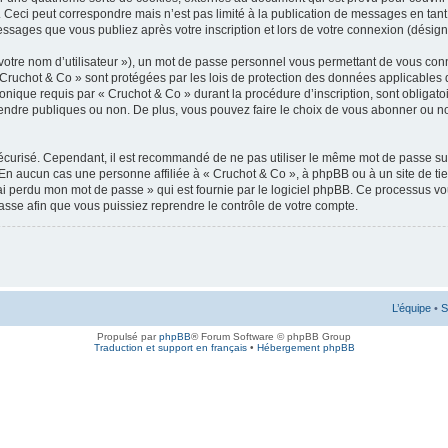
 Ceci peut correspondre mais n’est pas limité à la publication de messages en tan
messages que vous publiez après votre inscription et lors de votre connexion (désig
votre nom d’utilisateur »), un mot de passe personnel vous permettant de vous conn
 Cruchot & Co » sont protégées par les lois de protection des données applicables 
ronique requis par « Cruchot & Co » durant la procédure d’inscription, sont obligatoi
ndre publiques ou non. De plus, vous pouvez faire le choix de vous abonner ou non à
 sécurisé. Cependant, il est recommandé de ne pas utiliser le même mot de passe sur
 En aucun cas une personne affiliée à « Cruchot & Co », à phpBB ou à un site de ti
’ai perdu mon mot de passe » qui est fournie par le logiciel phpBB. Ce processus v
asse afin que vous puissiez reprendre le contrôle de votre compte.
L’équipe
•
S
Propulsé par
phpBB
® Forum Software © phpBB Group
Traduction et support en français
•
Hébergement phpBB