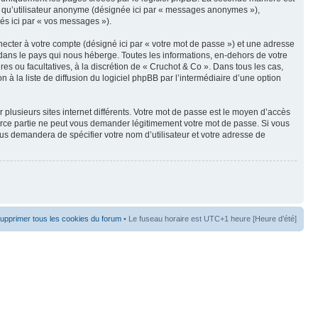
t qu’utilisateur anonyme (désignée ici par « messages anonymes »),
nés ici par « vos messages »).
ecter à votre compte (désigné ici par « votre mot de passe ») et une adresse
dans le pays qui nous héberge. Toutes les informations, en-dehors de votre
res ou facultatives, à la discrétion de « Cruchot & Co ». Dans tous les cas,
 la liste de diffusion du logiciel phpBB par l’intermédiaire d’une option
 plusieurs sites internet différents. Votre mot de passe est le moyen d’accès
erce partie ne peut vous demander légitimement votre mot de passe. Si vous
ous demandera de spécifier votre nom d’utilisateur et votre adresse de
upprimer tous les cookies du forum
• Le fuseau horaire est UTC+1 heure [Heure d’été]