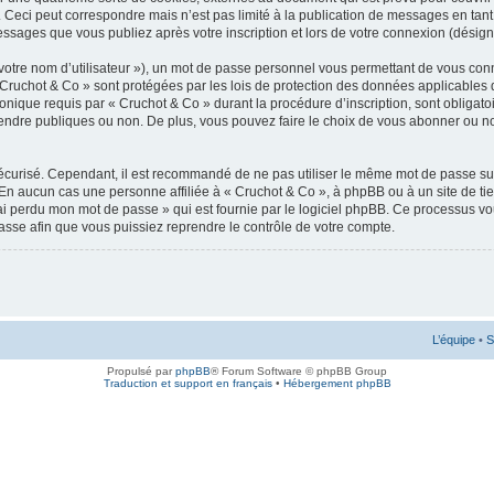
 Ceci peut correspondre mais n’est pas limité à la publication de messages en tan
messages que vous publiez après votre inscription et lors de votre connexion (désig
votre nom d’utilisateur »), un mot de passe personnel vous permettant de vous conn
 Cruchot & Co » sont protégées par les lois de protection des données applicables 
ronique requis par « Cruchot & Co » durant la procédure d’inscription, sont obligatoi
ndre publiques ou non. De plus, vous pouvez faire le choix de vous abonner ou non à
 sécurisé. Cependant, il est recommandé de ne pas utiliser le même mot de passe sur
 En aucun cas une personne affiliée à « Cruchot & Co », à phpBB ou à un site de ti
’ai perdu mon mot de passe » qui est fournie par le logiciel phpBB. Ce processus v
asse afin que vous puissiez reprendre le contrôle de votre compte.
L’équipe
•
S
Propulsé par
phpBB
® Forum Software © phpBB Group
Traduction et support en français
•
Hébergement phpBB