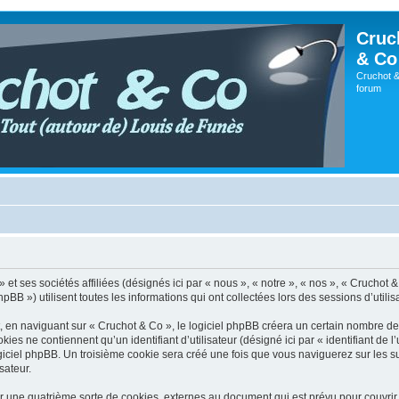
Cruc
& Co
Cruchot &
forum
t ses sociétés affiliées (désignés ici par « nous », « notre », « nos », « Cruchot & C
») utilisent toutes les informations qui ont collectées lors des sessions d’utilisat
en naviguant sur « Cruchot & Co », le logiciel phpBB créera un certain nombre de co
es ne contiennent qu’un identifiant d’utilisateur (désigné ici par « identifiant de l’
giciel phpBB. Un troisième cookie sera créé une fois que vous naviguerez sur les su
sateur.
r une quatrième sorte de cookies, externes au document qui est prévu pour couvri