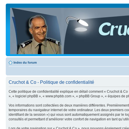
Index du forum
Cruchot & Co - Politique de confidentialité
Cette politique de confidentialité explique en détail comment « Cruchot & Co » e
», « logiciel phpBB », « www.phpbb.com », « phpBB Group », « équipes de phpBB 
Vos informations sont collectées de deux manières différentes. Premièrement, 
temporaires du navigateur internet de votre ordinateur. Les deux premiers cooki
identifiant de la session ») qui vous sont automatiquement assignés par le lo
consultés et permettant d’améliorer votre confort de navigation en tant qu’utili
Lors de votre navigation sur « Cruchot & Co », nous pouvons également crée