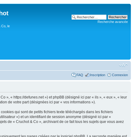
hot
Recherche avancée
 Co, le
FAQ
Inscription
Connexion
o », « https://defunes.net ») et phpBB (désigné ici par « ils », « eux », « leur
ion de votre part (désignées ici par « vos informations »).
okies qui sont de petits fichiers texte téléchargés dans les fichiers
utilisateur ») et un identifiant de session anonyme (désigné ici par «
jets de « Cruchot & Co », archivant de ce fait tous les sujets que vous avez
r uniquement les pages créées par le logiciel phpBB. La seconde manière est