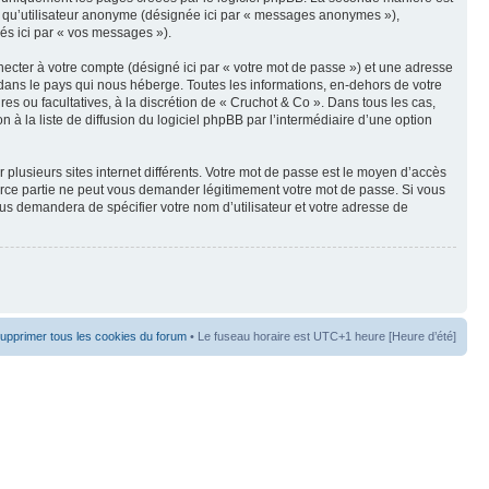
t qu’utilisateur anonyme (désignée ici par « messages anonymes »),
nés ici par « vos messages »).
ecter à votre compte (désigné ici par « votre mot de passe ») et une adresse
dans le pays qui nous héberge. Toutes les informations, en-dehors de votre
res ou facultatives, à la discrétion de « Cruchot & Co ». Dans tous les cas,
 la liste de diffusion du logiciel phpBB par l’intermédiaire d’une option
 plusieurs sites internet différents. Votre mot de passe est le moyen d’accès
erce partie ne peut vous demander légitimement votre mot de passe. Si vous
ous demandera de spécifier votre nom d’utilisateur et votre adresse de
upprimer tous les cookies du forum
• Le fuseau horaire est UTC+1 heure [Heure d’été]