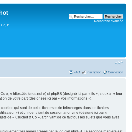
hot
Recherche avancée
 Co, le
FAQ
Inscription
Connexion
o », « https://defunes.net ») et phpBB (désigné ici par « ils », « eux », « leur
ion de votre part (désignées ici par « vos informations »).
okies qui sont de petits fichiers texte téléchargés dans les fichiers
utilisateur ») et un identifiant de session anonyme (désigné ici par «
jets de « Cruchot & Co », archivant de ce fait tous les sujets que vous avez
r uniquement les pages créées par le logiciel phpBB. La seconde manière est