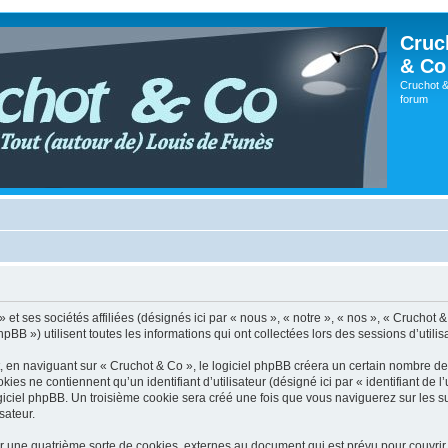
Cruc
& Co
Cruchot &
forum
t ses sociétés affiliées (désignés ici par « nous », « notre », « nos », « Cruchot & C
») utilisent toutes les informations qui ont collectées lors des sessions d’utilisat
en naviguant sur « Cruchot & Co », le logiciel phpBB créera un certain nombre de co
es ne contiennent qu’un identifiant d’utilisateur (désigné ici par « identifiant de l’
giciel phpBB. Un troisième cookie sera créé une fois que vous naviguerez sur les su
sateur.
r une quatrième sorte de cookies, externes au document qui est prévu pour couvri