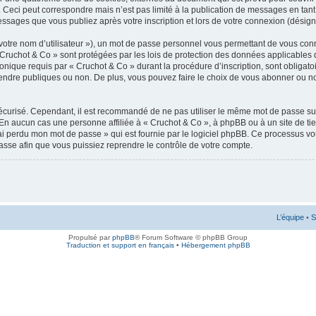
 Ceci peut correspondre mais n’est pas limité à la publication de messages en tan
messages que vous publiez après votre inscription et lors de votre connexion (désig
votre nom d’utilisateur »), un mot de passe personnel vous permettant de vous conn
 Cruchot & Co » sont protégées par les lois de protection des données applicables 
ronique requis par « Cruchot & Co » durant la procédure d’inscription, sont obligatoi
ndre publiques ou non. De plus, vous pouvez faire le choix de vous abonner ou non à
 sécurisé. Cependant, il est recommandé de ne pas utiliser le même mot de passe sur
 En aucun cas une personne affiliée à « Cruchot & Co », à phpBB ou à un site de ti
’ai perdu mon mot de passe » qui est fournie par le logiciel phpBB. Ce processus v
asse afin que vous puissiez reprendre le contrôle de votre compte.
L’équipe
•
S
Propulsé par
phpBB
® Forum Software © phpBB Group
Traduction et support en français
•
Hébergement phpBB