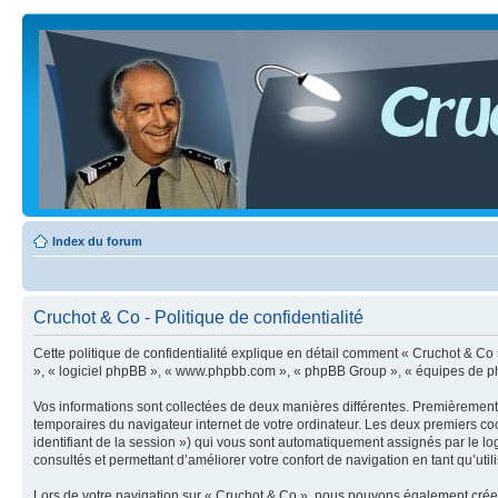
Index du forum
Cruchot & Co - Politique de confidentialité
Cette politique de confidentialité explique en détail comment « Cruchot & Co » e
», « logiciel phpBB », « www.phpbb.com », « phpBB Group », « équipes de phpBB 
Vos informations sont collectées de deux manières différentes. Premièrement, 
temporaires du navigateur internet de votre ordinateur. Les deux premiers cooki
identifiant de la session ») qui vous sont automatiquement assignés par le lo
consultés et permettant d’améliorer votre confort de navigation en tant qu’utili
Lors de votre navigation sur « Cruchot & Co », nous pouvons également crée