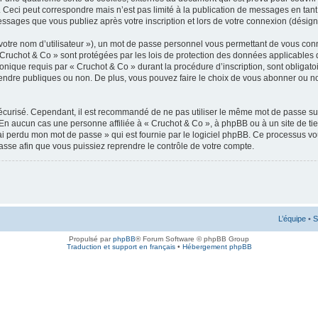
 Ceci peut correspondre mais n’est pas limité à la publication de messages en tan
messages que vous publiez après votre inscription et lors de votre connexion (désig
votre nom d’utilisateur »), un mot de passe personnel vous permettant de vous conn
 Cruchot & Co » sont protégées par les lois de protection des données applicables 
ronique requis par « Cruchot & Co » durant la procédure d’inscription, sont obligatoi
ndre publiques ou non. De plus, vous pouvez faire le choix de vous abonner ou non à
 sécurisé. Cependant, il est recommandé de ne pas utiliser le même mot de passe sur
 En aucun cas une personne affiliée à « Cruchot & Co », à phpBB ou à un site de ti
’ai perdu mon mot de passe » qui est fournie par le logiciel phpBB. Ce processus v
asse afin que vous puissiez reprendre le contrôle de votre compte.
L’équipe
•
S
Propulsé par
phpBB
® Forum Software © phpBB Group
Traduction et support en français
•
Hébergement phpBB