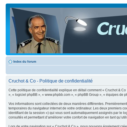
Index du forum
Cruchot & Co - Politique de confidentialité
Cette politique de confidentialité explique en détail comment « Cruchot & Co » e
», « logiciel phpBB », « www.phpbb.com », « phpBB Group », « équipes de phpBB 
Vos informations sont collectées de deux manières différentes. Premièrement, 
temporaires du navigateur internet de votre ordinateur. Les deux premiers cooki
identifiant de la session ») qui vous sont automatiquement assignés par le lo
consultés et permettant d’améliorer votre confort de navigation en tant qu’utili
Lors de votre navigation sur « Cruchot & Co », nous pouvons également crée