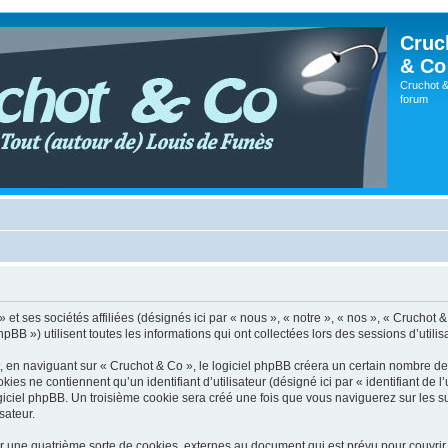
Cruc
& Co
Cruchot &
forum
t ses sociétés affiliées (désignés ici par « nous », « notre », « nos », « Cruchot & C
») utilisent toutes les informations qui ont collectées lors des sessions d’utilisat
en naviguant sur « Cruchot & Co », le logiciel phpBB créera un certain nombre de co
es ne contiennent qu’un identifiant d’utilisateur (désigné ici par « identifiant de l’
giciel phpBB. Un troisième cookie sera créé une fois que vous naviguerez sur les su
sateur.
r une quatrième sorte de cookies, externes au document qui est prévu pour couvri