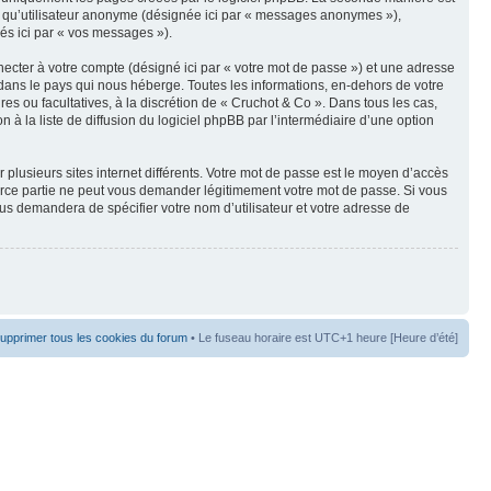
t qu’utilisateur anonyme (désignée ici par « messages anonymes »),
nés ici par « vos messages »).
ecter à votre compte (désigné ici par « votre mot de passe ») et une adresse
dans le pays qui nous héberge. Toutes les informations, en-dehors de votre
res ou facultatives, à la discrétion de « Cruchot & Co ». Dans tous les cas,
 la liste de diffusion du logiciel phpBB par l’intermédiaire d’une option
 plusieurs sites internet différents. Votre mot de passe est le moyen d’accès
erce partie ne peut vous demander légitimement votre mot de passe. Si vous
ous demandera de spécifier votre nom d’utilisateur et votre adresse de
upprimer tous les cookies du forum
• Le fuseau horaire est UTC+1 heure [Heure d’été]