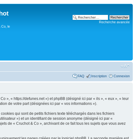
hot
Recherche avancée
 Co, le
FAQ
Inscription
Connexion
o », « https://defunes.net ») et phpBB (désigné ici par « ils », « eux », « leur
ion de votre part (désignées ici par « vos informations »).
okies qui sont de petits fichiers texte téléchargés dans les fichiers
utilisateur ») et un identifiant de session anonyme (désigné ici par «
jets de « Cruchot & Co », archivant de ce fait tous les sujets que vous avez
r uniquement les pages créées par le logiciel phpBB. La seconde manière est