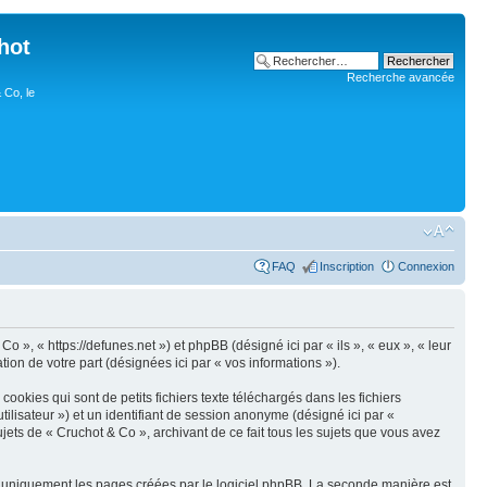
hot
Recherche avancée
 Co, le
FAQ
Inscription
Connexion
o », « https://defunes.net ») et phpBB (désigné ici par « ils », « eux », « leur
ion de votre part (désignées ici par « vos informations »).
okies qui sont de petits fichiers texte téléchargés dans les fichiers
utilisateur ») et un identifiant de session anonyme (désigné ici par «
jets de « Cruchot & Co », archivant de ce fait tous les sujets que vous avez
r uniquement les pages créées par le logiciel phpBB. La seconde manière est