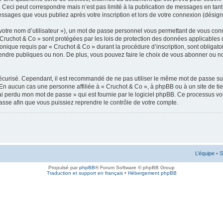
 Ceci peut correspondre mais n’est pas limité à la publication de messages en tan
messages que vous publiez après votre inscription et lors de votre connexion (désig
votre nom d’utilisateur »), un mot de passe personnel vous permettant de vous conn
 Cruchot & Co » sont protégées par les lois de protection des données applicables 
ronique requis par « Cruchot & Co » durant la procédure d’inscription, sont obligatoi
ndre publiques ou non. De plus, vous pouvez faire le choix de vous abonner ou non à
 sécurisé. Cependant, il est recommandé de ne pas utiliser le même mot de passe sur
 En aucun cas une personne affiliée à « Cruchot & Co », à phpBB ou à un site de ti
’ai perdu mon mot de passe » qui est fournie par le logiciel phpBB. Ce processus v
asse afin que vous puissiez reprendre le contrôle de votre compte.
L’équipe
•
S
Propulsé par
phpBB
® Forum Software © phpBB Group
Traduction et support en français
•
Hébergement phpBB