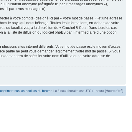
t qu’utilisateur anonyme (désignée ici par « messages anonymes »),
nés ici par « vos messages »).
ecter à votre compte (désigné ici par « votre mot de passe ») et une adresse
dans le pays qui nous héberge. Toutes les informations, en-dehors de votre
res ou facultatives, à la discrétion de « Cruchot & Co ». Dans tous les cas,
 la liste de diffusion du logiciel phpBB par l’intermédiaire d’une option
 plusieurs sites internet différents. Votre mot de passe est le moyen d’accès
erce partie ne peut vous demander légitimement votre mot de passe. Si vous
ous demandera de spécifier votre nom d’utilisateur et votre adresse de
upprimer tous les cookies du forum
• Le fuseau horaire est UTC+1 heure [Heure d’été]