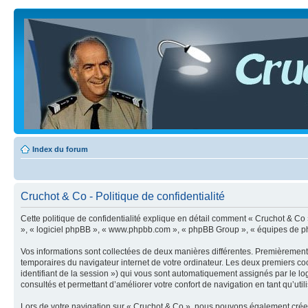
Index du forum
Cruchot & Co - Politique de confidentialité
Cette politique de confidentialité explique en détail comment « Cruchot & Co » e
», « logiciel phpBB », « www.phpbb.com », « phpBB Group », « équipes de phpBB 
Vos informations sont collectées de deux manières différentes. Premièrement, 
temporaires du navigateur internet de votre ordinateur. Les deux premiers cooki
identifiant de la session ») qui vous sont automatiquement assignés par le lo
consultés et permettant d’améliorer votre confort de navigation en tant qu’utili
Lors de votre navigation sur « Cruchot & Co », nous pouvons également crée