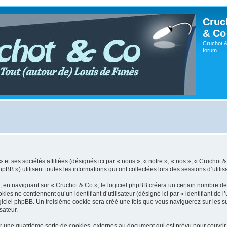
Cruc
& Co
Cruchot &
forum
t ses sociétés affiliées (désignés ici par « nous », « notre », « nos », « Cruchot & C
») utilisent toutes les informations qui ont collectées lors des sessions d’utilisat
en naviguant sur « Cruchot & Co », le logiciel phpBB créera un certain nombre de co
es ne contiennent qu’un identifiant d’utilisateur (désigné ici par « identifiant de l’
giciel phpBB. Un troisième cookie sera créé une fois que vous naviguerez sur les su
sateur.
r une quatrième sorte de cookies, externes au document qui est prévu pour couvri