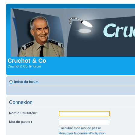
Cruchot & Co
Cruchot & Co, le forum
Index du forum
Connexion
Nom d’utilisateur :
Mot de passe :
J’ai oublié mon mot de passe
Renvoyer le courriel d’activation