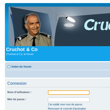
Cruchot & Co
Cruchot & Co, le forum
Index du forum
Connexion
Nom d’utilisateur :
Mot de passe :
J’ai oublié mon mot de passe
Renvoyer le courriel d’activation