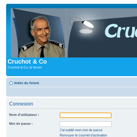
Cruchot & Co
Cruchot & Co, le forum
Index du forum
Connexion
Nom d’utilisateur :
Mot de passe :
J’ai oublié mon mot de passe
Renvoyer le courriel d’activation