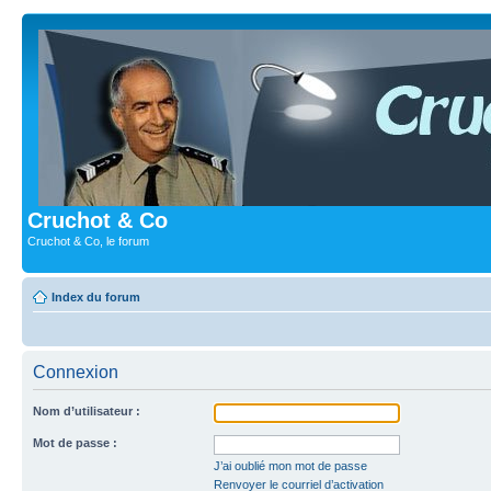
Cruchot & Co
Cruchot & Co, le forum
Index du forum
Connexion
Nom d’utilisateur :
Mot de passe :
J’ai oublié mon mot de passe
Renvoyer le courriel d’activation