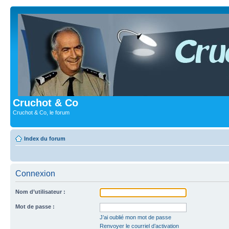
Cruchot & Co
Cruchot & Co, le forum
Index du forum
Connexion
Nom d’utilisateur :
Mot de passe :
J’ai oublié mon mot de passe
Renvoyer le courriel d’activation