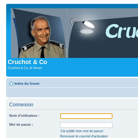
Cruchot & Co
Cruchot & Co, le forum
Index du forum
Connexion
Nom d’utilisateur :
Mot de passe :
J’ai oublié mon mot de passe
Renvoyer le courriel d’activation