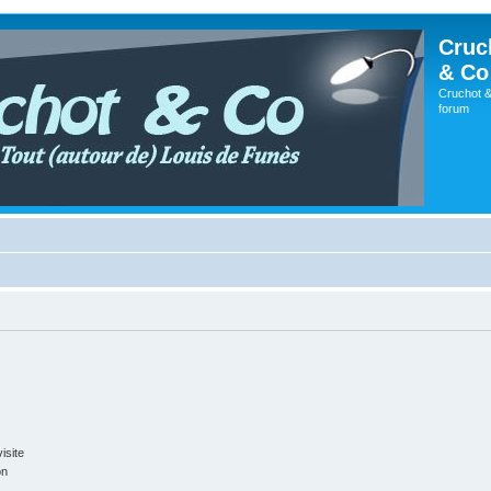
Cruc
& Co
Cruchot &
forum
isite
on