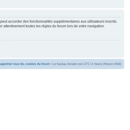
peut accorder des fonctionnalités supplémentaires aux utilisateurs inscrits.
er attentivement toutes les règles du forum lors de votre navigation.
upprimer tous les cookies du forum
• Le fuseau horaire est UTC+1 heure [Heure d’été]