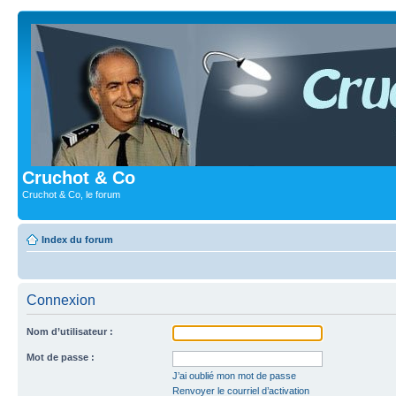
Cruchot & Co
Cruchot & Co, le forum
Index du forum
Connexion
Nom d’utilisateur :
Mot de passe :
J’ai oublié mon mot de passe
Renvoyer le courriel d’activation