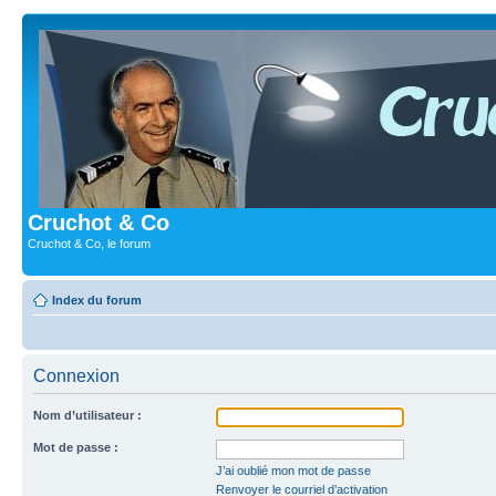
Cruchot & Co
Cruchot & Co, le forum
Index du forum
Connexion
Nom d’utilisateur :
Mot de passe :
J’ai oublié mon mot de passe
Renvoyer le courriel d’activation