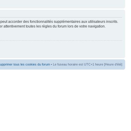
peut accorder des fonctionnalités supplémentaires aux utilisateurs inscrits.
er attentivement toutes les règles du forum lors de votre navigation.
upprimer tous les cookies du forum
• Le fuseau horaire est UTC+1 heure [Heure d’été]