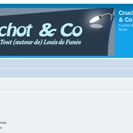
Cruc
& Co
Cruchot &
forum
isite
on