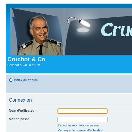
Cruchot & Co
Cruchot & Co, le forum
Index du forum
Connexion
Nom d’utilisateur :
Mot de passe :
J’ai oublié mon mot de passe
Renvoyer le courriel d’activation