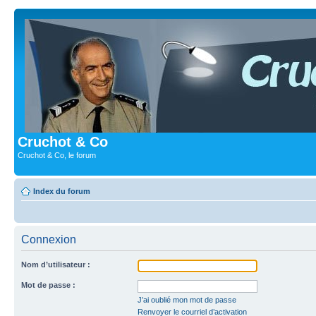
Cruchot & Co
Cruchot & Co, le forum
Index du forum
Connexion
Nom d’utilisateur :
Mot de passe :
J’ai oublié mon mot de passe
Renvoyer le courriel d’activation