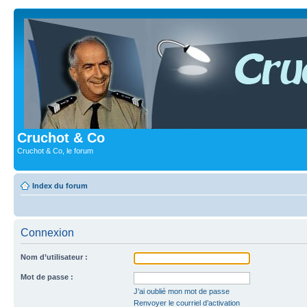
Cruchot & Co
Cruchot & Co, le forum
Index du forum
Connexion
Nom d’utilisateur :
Mot de passe :
J’ai oublié mon mot de passe
Renvoyer le courriel d’activation