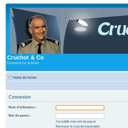
Cruchot & Co
Cruchot & Co, le forum
Index du forum
Connexion
Nom d’utilisateur :
Mot de passe :
J’ai oublié mon mot de passe
Renvoyer le courriel d’activation