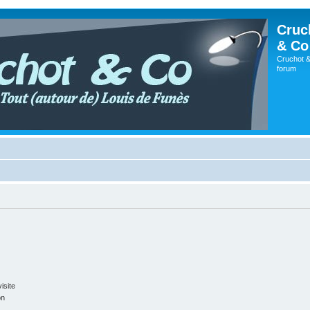
Cruc
& Co
Cruchot &
forum
isite
on