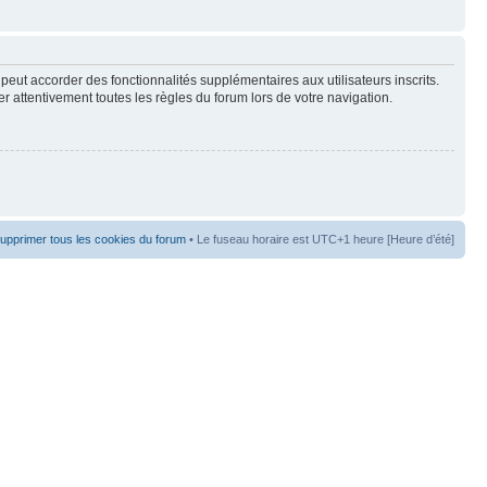
peut accorder des fonctionnalités supplémentaires aux utilisateurs inscrits.
er attentivement toutes les règles du forum lors de votre navigation.
upprimer tous les cookies du forum
• Le fuseau horaire est UTC+1 heure [Heure d’été]