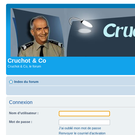
Cruchot & Co
Cruchot & Co, le forum
Index du forum
Connexion
Nom d’utilisateur :
Mot de passe :
J’ai oublié mon mot de passe
Renvoyer le courriel d’activation