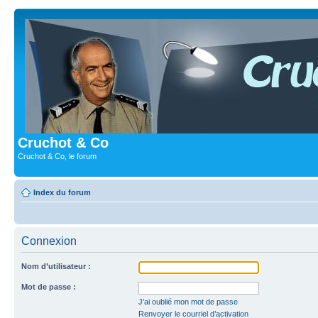
Cruchot & Co
Cruchot & Co, le forum
Index du forum
Connexion
Nom d’utilisateur :
Mot de passe :
J’ai oublié mon mot de passe
Renvoyer le courriel d’activation