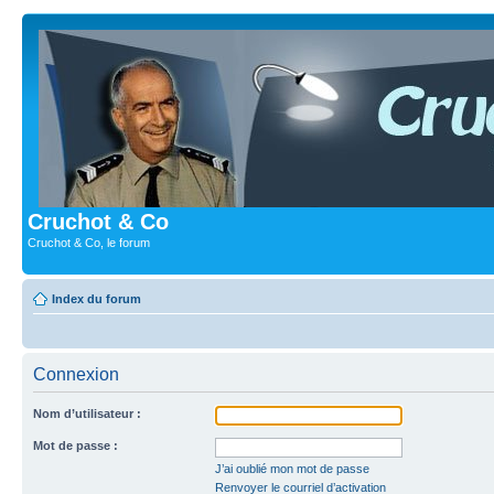
Cruchot & Co
Cruchot & Co, le forum
Index du forum
Connexion
Nom d’utilisateur :
Mot de passe :
J’ai oublié mon mot de passe
Renvoyer le courriel d’activation