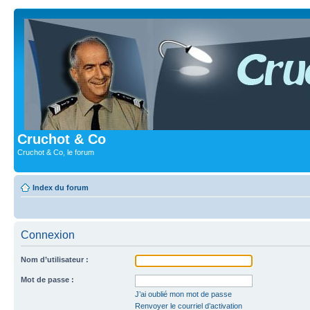
Cruchot & Co
Cruchot & Co, le forum
Index du forum
Connexion
Nom d’utilisateur :
Mot de passe :
J’ai oublié mon mot de passe
Renvoyer le courriel d’activation