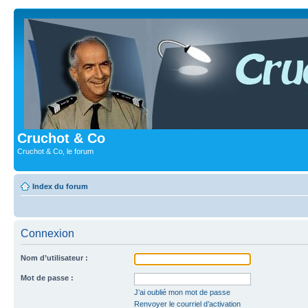
Cruchot & Co
Cruchot & Co, le forum
Index du forum
Connexion
Nom d’utilisateur :
Mot de passe :
J’ai oublié mon mot de passe
Renvoyer le courriel d’activation