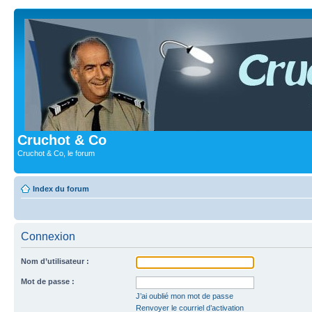
Cruchot & Co
Cruchot & Co, le forum
Index du forum
Connexion
Nom d’utilisateur :
Mot de passe :
J’ai oublié mon mot de passe
Renvoyer le courriel d’activation